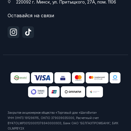
220092 г. Минск, ул. Притыцкого, 27А, пом. 1106
Оставайся на связи
Закрытое акционерное общество «Торговый дом «ШагоВита»
УНН (УНП) 191296115, ОКПО 379039035000, Расчетный счет
BY47OLMP30120001376940000933, Банк ОАО 'БЕЛГАЗПРОМБАНК', БИК
OLMPBY2X