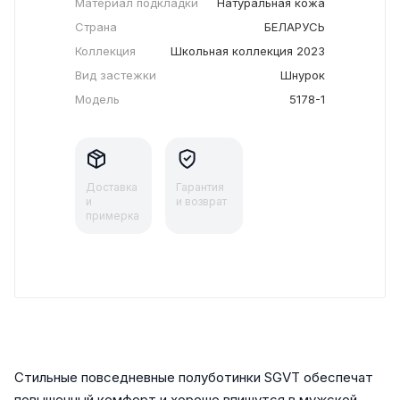
Материал подкладки
Натуральная кожа
Страна
БЕЛАРУСЬ
Коллекция
Школьная коллекция 2023
Вид застежки
Шнурок
Модель
5178-1
Доставка
Гарантия
и
и возврат
примерка
Стильные повседневные полуботинки SGVT обеспечат
повышенный комфорт и хорошо впишутся в мужской