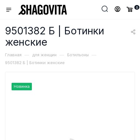
0
9501382 Б | Ботинки
женские
—
—
—
Главная
для женщин
Ботильоны
9501382 Б | Ботинки женские
Новинка