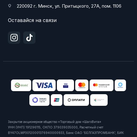
220092 г. Минск, ул. Притыцкого, 27А, пом. 1106
Оставайся на связи
Закрытое акционерное общество «Торговый дом «ШагоВита»
УНН (УНП) 191296115, ОКПО 379039035000, Расчетный счет
BY47OLMP30120001376940000933, Банк ОАО 'БЕЛГАЗПРОМБАНК', БИК