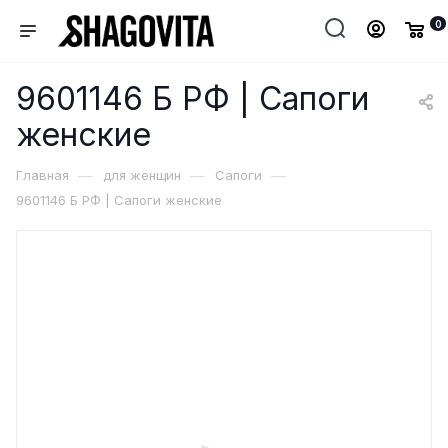
0
9601146 Б РФ | Сапоги
женские
—
—
—
Главная
для женщин
Сапоги
9601146 Б РФ | Сапоги женские