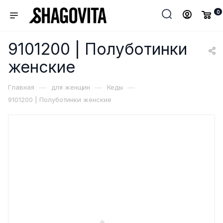
0
9101200 | Полуботинки
женские
—
—
—
Главная
для женщин
Кеды
9101200 | Полуботинки женские