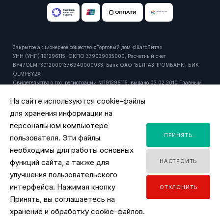
Закрытое акционерное общество «Торговый дом «ШагоВита»
УНН (УНП) 191296115, ОКПО 379039035000, Расчетный счет
BY47OLMP30120001376940000933, Банк ОАО 'БЕЛГАЗПРОМБАНК', БИК
OLMPBY2X
Свидетельство о гос. регистрации №191296115, выдано 03.02.2010 Главным
управлением юстиции Мингорисполкома.
На сайте используются cookie-файлы
Регистрационный номер в торговом реестре: 429916 от 24.10.2018г.
Юридический и почтовый адрес: 220092, РБ, г. Минск, ул. Притыцкого, 27А,
для хранения информации на
пом. 1106.
персональном компьютере
Время работы офиса - ПН-ПТ 9:00 - 18:00.
ПРИНЯТЬ
Время работы интернет-магазина - ПН-ПТ 09:00 - 18:00
пользователя. Эти файлы
Уполномоченный продавцом на рассмотрение обращений покупателей:
необходимы для работы основных
заместитель директора по розничной торговле, тел. +375 44 518 45 53, email:
функций сайта, а также для
НАСТРОИТЬ
y.ignatovich@tdsv.by
Номер телефона работников местных исполнительных и распорядительных
улучшения пользовательского
органов по месту государственной регистрации ЗАО "ТД "ШагоВита",
интерфейса. Нажимая кнопку
ОТКЛОНИТЬ
уполномоченных рассматривать обращения покупателей: Минский городской
Принять, вы соглашаетесь на
исполнительный комитет, главное управление торговли и услуг: +375 17
2180175
хранение и обработку cookie-файлов.