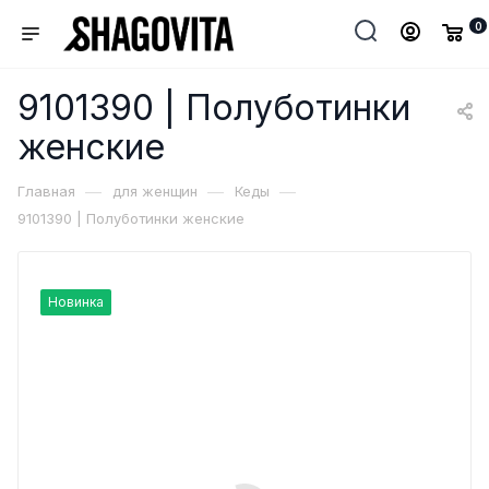
0
9101390 | Полуботинки
женские
—
—
—
Главная
для женщин
Кеды
9101390 | Полуботинки женские
Новинка