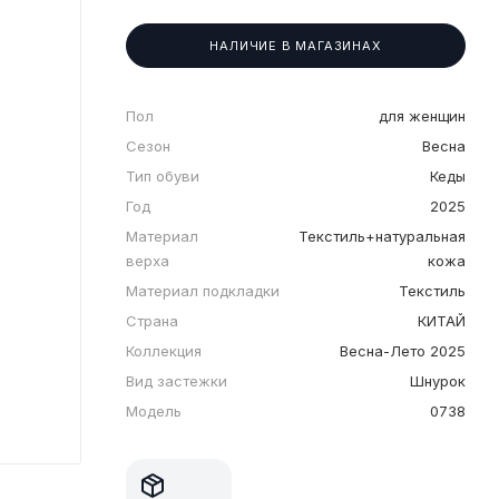
НАЛИЧИЕ В МАГАЗИНАХ
Пол
для женщин
Сезон
Весна
Тип обуви
Кеды
Год
2025
Материал
Текстиль+натуральная
верха
кожа
Материал подкладки
Текстиль
Страна
КИТАЙ
Коллекция
Весна-Лето 2025
Вид застежки
Шнурок
Модель
0738