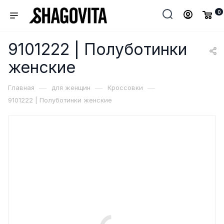
0
9101222 | Полуботинки
женские
—
—
—
Главная
для женщин
Кроссовки
9101222 | Полуботинки женские