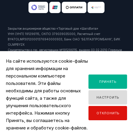
Закрытое акционерное общество «Торговый дом «ШагоВита»
УНН (УНП) 191296115, ОКПО 379039035000, Расчетный счет
BY47OLMP30120001376940000933, Банк ОАО 'БЕЛГАЗПРОМБАНК', БИК
OLMPBY2X
Свидетельство о гос. регистрации №191296115, выдано 03.02.2010 Главным
управлением юстиции Мингорисполкома.
На сайте используются cookie-файлы
Регистрационный номер в торговом реестре: 429916 от 24.10.2018г.
Юридический и почтовый адрес: 220092, РБ, г. Минск, ул. Притыцкого, 27А,
для хранения информации на
пом. 1106.
персональном компьютере
Время работы офиса - ПН-ПТ 9:00 - 18:00.
ПРИНЯТЬ
Время работы интернет-магазина - ПН-ПТ 09:00 - 18:00
пользователя. Эти файлы
Уполномоченный продавцом на рассмотрение обращений покупателей:
необходимы для работы основных
заместитель директора по розничной торговле, тел. +375 44 518 45 53, email:
функций сайта, а также для
НАСТРОИТЬ
y.ignatovich@tdsv.by
Номер телефона работников местных исполнительных и распорядительных
улучшения пользовательского
органов по месту государственной регистрации ЗАО "ТД "ШагоВита",
интерфейса. Нажимая кнопку
ОТКЛОНИТЬ
уполномоченных рассматривать обращения покупателей: Минский городской
Принять, вы соглашаетесь на
исполнительный комитет, главное управление торговли и услуг: +375 17
2180175
хранение и обработку cookie-файлов.