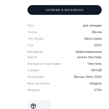
НАЛИЧИЕ В МАГАЗИНАХ
Пол
для женщин
Сезон
Весна
Тип обуви
Кроссовки
Год
2025
Материал
Композиционная
верха
кожа+текстиль
Материал подкладки
Текстиль
Страна
КИТАЙ
Коллекция
Весна-Лето 2025
Вид застежки
Шнурок
Модель
0724