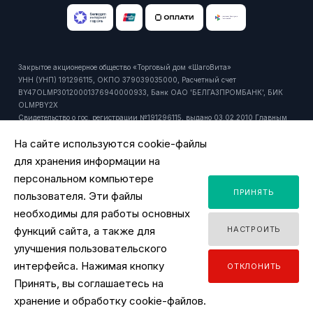
Закрытое акционерное общество «Торговый дом «ШагоВита»
УНН (УНП) 191296115, ОКПО 379039035000, Расчетный счет
BY47OLMP30120001376940000933, Банк ОАО 'БЕЛГАЗПРОМБАНК', БИК
OLMPBY2X
Свидетельство о гос. регистрации №191296115, выдано 03.02.2010 Главным
управлением юстиции Мингорисполкома.
На сайте используются cookie-файлы
Регистрационный номер в торговом реестре: 429916 от 24.10.2018г.
Юридический и почтовый адрес: 220092, РБ, г. Минск, ул. Притыцкого, 27А,
для хранения информации на
пом. 1106.
персональном компьютере
Время работы офиса - ПН-ПТ 9:00 - 18:00.
ПРИНЯТЬ
Время работы интернет-магазина - ПН-ПТ 09:00 - 18:00
пользователя. Эти файлы
Уполномоченный продавцом на рассмотрение обращений покупателей:
необходимы для работы основных
заместитель директора по розничной торговле, тел. +375 44 518 45 53, email:
функций сайта, а также для
НАСТРОИТЬ
y.ignatovich@tdsv.by
Номер телефона работников местных исполнительных и распорядительных
улучшения пользовательского
органов по месту государственной регистрации ЗАО "ТД "ШагоВита",
интерфейса. Нажимая кнопку
ОТКЛОНИТЬ
уполномоченных рассматривать обращения покупателей: Минский городской
Принять, вы соглашаетесь на
исполнительный комитет, главное управление торговли и услуг: +375 17
2180175
хранение и обработку cookie-файлов.