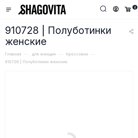
0
910728 | Полуботинки
женские
—
—
—
Главная
для женщин
Кроссовки
910728 | Полуботинки женские