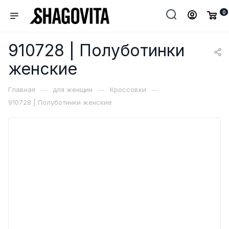
0
910728 | Полуботинки
женские
—
—
—
Главная
для женщин
Кроссовки
910728 | Полуботинки женские