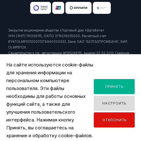
Закрытое акционерное общество «Торговый дом «ШагоВита»
УНН (УНП) 191296115, ОКПО 379039035000, Расчетный счет
BY47OLMP30120001376940000933, Банк ОАО 'БЕЛГАЗПРОМБАНК', БИК
OLMPBY2X
Свидетельство о гос. регистрации №191296115, выдано 03.02.2010 Главным
управлением юстиции Мингорисполкома.
На сайте используются cookie-файлы
Регистрационный номер в торговом реестре: 429916 от 24.10.2018г.
Юридический и почтовый адрес: 220092, РБ, г. Минск, ул. Притыцкого, 27А,
для хранения информации на
пом. 1106.
персональном компьютере
Время работы офиса - ПН-ПТ 9:00 - 18:00.
ПРИНЯТЬ
Время работы интернет-магазина - ПН-ПТ 09:00 - 18:00
пользователя. Эти файлы
Уполномоченный продавцом на рассмотрение обращений покупателей:
необходимы для работы основных
заместитель директора по розничной торговле, тел. +375 44 518 45 53, email:
функций сайта, а также для
НАСТРОИТЬ
y.ignatovich@tdsv.by
Номер телефона работников местных исполнительных и распорядительных
улучшения пользовательского
органов по месту государственной регистрации ЗАО "ТД "ШагоВита",
интерфейса. Нажимая кнопку
ОТКЛОНИТЬ
уполномоченных рассматривать обращения покупателей: Минский городской
Принять, вы соглашаетесь на
исполнительный комитет, главное управление торговли и услуг: +375 17
2180175
хранение и обработку cookie-файлов.