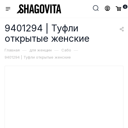
0
9401294 | Туфли
открытые женские
—
—
—
Главная
для женщин
Сабо
9401294 | Туфли открытые женские