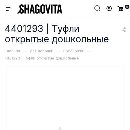
0
4401293 | Туфли
открытые дошкольные
—
—
—
Главная
для девочки
Босоножки
4401293 | Туфли открытые дошкольные