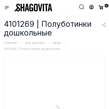
0
4101269 | Полуботинки
дошкольные
—
—
—
Главная
для девочки
Кеды
4101269 | Полуботинки дошкольные