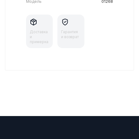
Модель
01268
Доставка
Гарантия
и
и возврат
примерка