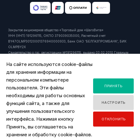
Закрытое акционерное общество «Торговый дом «ШагоВита»
УНН (УНП) 191296115, ОКПО 379039035000, Расчетный счет
BY47OLMP30120001376940000933, Банк ОАО 'БЕЛГАЗПРОМБАНК', БИК
OLMPBY2X
Свидетельство о гос. регистрации №191296115, выдано 03.02.2010 Главным
управлением юстиции Мингорисполкома.
На сайте используются cookie-файлы
Регистрационный номер в торговом реестре: 429916 от 24.10.2018г.
Юридический и почтовый адрес: 220092, РБ, г. Минск, ул. Притыцкого, 27А,
для хранения информации на
пом. 1106.
персональном компьютере
Время работы офиса - ПН-ПТ 9:00 - 18:00.
ПРИНЯТЬ
Время работы интернет-магазина - ПН-ПТ 09:00 - 18:00
пользователя. Эти файлы
Уполномоченный продавцом на рассмотрение обращений покупателей:
необходимы для работы основных
заместитель директора по розничной торговле, тел. +375 44 518 45 53, email:
функций сайта, а также для
НАСТРОИТЬ
y.ignatovich@tdsv.by
Номер телефона работников местных исполнительных и распорядительных
улучшения пользовательского
органов по месту государственной регистрации ЗАО "ТД "ШагоВита",
интерфейса. Нажимая кнопку
ОТКЛОНИТЬ
уполномоченных рассматривать обращения покупателей: Минский городской
Принять, вы соглашаетесь на
исполнительный комитет, главное управление торговли и услуг: +375 17
2180175
хранение и обработку cookie-файлов.