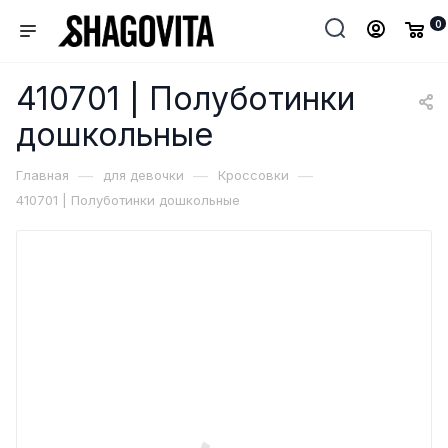
0
410701 | Полуботинки
дошкольные
—
—
—
Главная
для девочки
Кроссовки
410701 | Полуботинки дошкольные