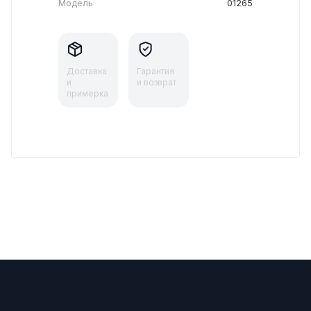
Модель
01265
Доставка
Гарантия
и
и возврат
примерка