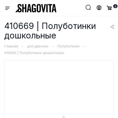
0
410669 | Полуботинки
дошкольные
—
—
—
Главная
для девочки
Полуботинки
410669 | Полуботинки дошкольные