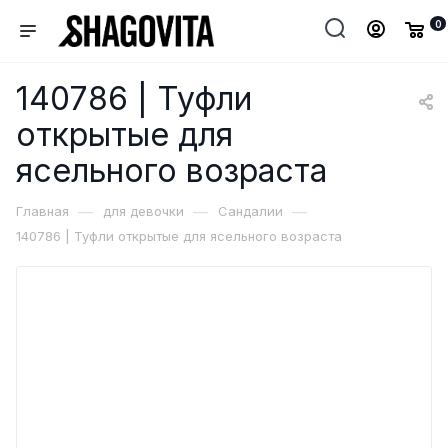
0
140786 | Туфли
открытые для
ясельного возраста
—
—
—
Главная
для девочки
Сандалии
140786 | Туфли открытые для ясельного возраста