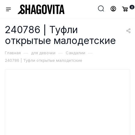
0
240786 | Туфли
открытые малодетские
—
—
—
Главная
для девочки
Сандалии
240786 | Туфли открытые малодетские