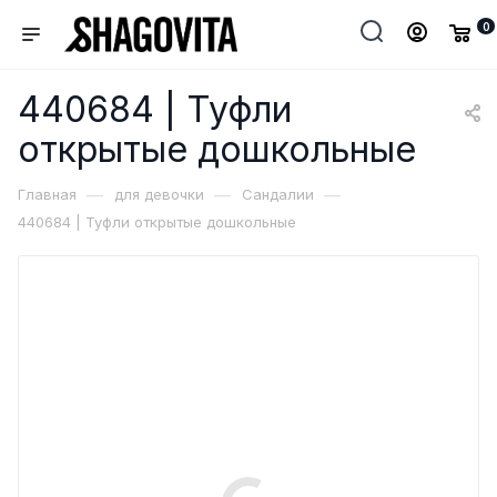
0
440684 | Туфли
открытые дошкольные
—
—
—
Главная
для девочки
Сандалии
440684 | Туфли открытые дошкольные