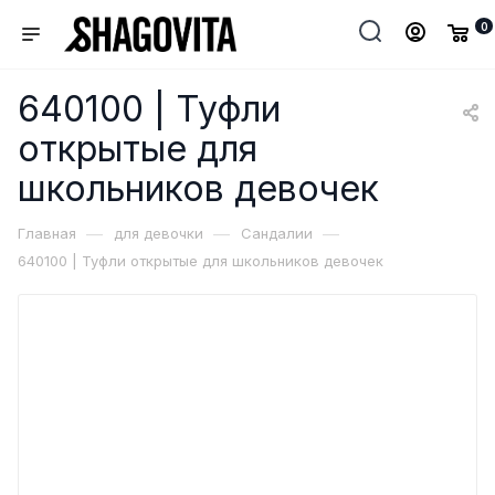
0
640100 | Туфли
открытые для
школьников девочек
—
—
—
Главная
для девочки
Сандалии
640100 | Туфли открытые для школьников девочек