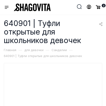
0
640901 | Туфли
открытые для
школьников девочек
—
—
—
Главная
для девочки
Сандалии
640901 | Туфли открытые для школьников девочек