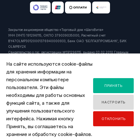
Закрытое акционерное общество «Торговый дом «ШагоВита»
УНН (УНП) 191296115, ОКПО 379039035000, Расчетный счет
BY47OLMP30120001376940000933, Банк ОАО 'БЕЛГАЗПРОМБАНК', БИК
OLMPBY2X
Свидетельство о гос. регистрации №191296115, выдано 03.02.2010 Главным
управлением юстиции Мингорисполкома.
На сайте используются cookie-файлы
Регистрационный номер в торговом реестре: 429916 от 24.10.2018г.
Юридический и почтовый адрес: 220092, РБ, г. Минск, ул. Притыцкого, 27А,
для хранения информации на
пом. 1106.
персональном компьютере
Время работы офиса - ПН-ПТ 9:00 - 18:00.
ПРИНЯТЬ
Время работы интернет-магазина - ПН-ПТ 09:00 - 18:00
пользователя. Эти файлы
Уполномоченный продавцом на рассмотрение обращений покупателей:
необходимы для работы основных
заместитель директора по розничной торговле, тел. +375 44 518 45 53, email:
функций сайта, а также для
НАСТРОИТЬ
y.ignatovich@tdsv.by
Номер телефона работников местных исполнительных и распорядительных
улучшения пользовательского
органов по месту государственной регистрации ЗАО "ТД "ШагоВита",
интерфейса. Нажимая кнопку
ОТКЛОНИТЬ
уполномоченных рассматривать обращения покупателей: Минский городской
Принять, вы соглашаетесь на
исполнительный комитет, главное управление торговли и услуг: +375 17
2180175
хранение и обработку cookie-файлов.