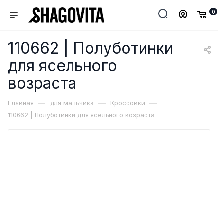
0
110662 | Полуботинки
для ясельного
возраста
—
—
—
Главная
для мальчика
Кроссовки
110662 | Полуботинки для ясельного возраста