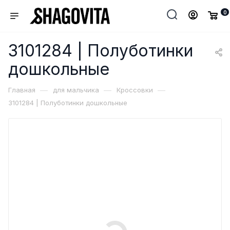
0
3101284 | Полуботинки
дошкольные
—
—
—
Главная
для мальчика
Кроссовки
3101284 | Полуботинки дошкольные