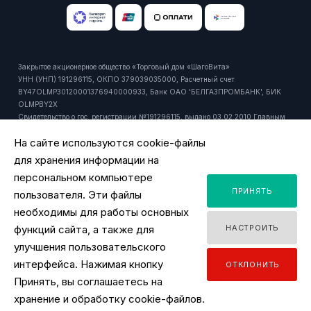
Закрытое акционерное общество «Торговый дом «ШагоВита»
УНН (УНП) 191296115, ОКПО 379039035000, Расчетный счет
BY47OLMP30120001376940000933, Банк ОАО 'БЕЛГАЗПРОМБАНК', БИК
OLMPBY2X
Свидетельство о гос. регистрации №191296115, выдано 03.02.2010 Главным
управлением юстиции Мингорисполкома.
На сайте используются cookie-файлы
Регистрационный номер в торговом реестре: 429916 от 24.10.2018г.
Юридический и почтовый адрес: 220092, РБ, г. Минск, ул. Притыцкого, 27А,
для хранения информации на
пом. 1106.
персональном компьютере
Время работы офиса - ПН-ПТ 9:00 - 18:00.
ПРИНЯТЬ
Время работы интернет-магазина - ПН-ПТ 09:00 - 18:00
пользователя. Эти файлы
Уполномоченный продавцом на рассмотрение обращений покупателей:
необходимы для работы основных
заместитель директора по розничной торговле, тел. +375 44 518 45 53, email:
функций сайта, а также для
НАСТРОИТЬ
y.ignatovich@tdsv.by
Номер телефона работников местных исполнительных и распорядительных
улучшения пользовательского
органов по месту государственной регистрации ЗАО "ТД "ШагоВита",
интерфейса. Нажимая кнопку
ОТКЛОНИТЬ
уполномоченных рассматривать обращения покупателей: Минский городской
Принять, вы соглашаетесь на
исполнительный комитет, главное управление торговли и услуг: +375 17
2180175
хранение и обработку cookie-файлов.