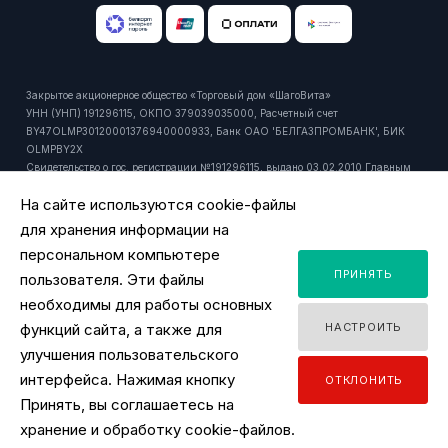
Закрытое акционерное общество «Торговый дом «ШагоВита»
УНН (УНП) 191296115, ОКПО 379039035000, Расчетный счет
BY47OLMP30120001376940000933, Банк ОАО 'БЕЛГАЗПРОМБАНК', БИК
OLMPBY2X
Свидетельство о гос. регистрации №191296115, выдано 03.02.2010 Главным
управлением юстиции Мингорисполкома.
На сайте используются cookie-файлы
Регистрационный номер в торговом реестре: 429916 от 24.10.2018г.
Юридический и почтовый адрес: 220092, РБ, г. Минск, ул. Притыцкого, 27А,
для хранения информации на
пом. 1106.
персональном компьютере
Время работы офиса - ПН-ПТ 9:00 - 18:00.
ПРИНЯТЬ
Время работы интернет-магазина - ПН-ПТ 09:00 - 18:00
пользователя. Эти файлы
Уполномоченный продавцом на рассмотрение обращений покупателей:
необходимы для работы основных
заместитель директора по розничной торговле, тел. +375 44 518 45 53, email:
функций сайта, а также для
НАСТРОИТЬ
y.ignatovich@tdsv.by
Номер телефона работников местных исполнительных и распорядительных
улучшения пользовательского
органов по месту государственной регистрации ЗАО "ТД "ШагоВита",
интерфейса. Нажимая кнопку
ОТКЛОНИТЬ
уполномоченных рассматривать обращения покупателей: Минский городской
Принять, вы соглашаетесь на
исполнительный комитет, главное управление торговли и услуг: +375 17
2180175
хранение и обработку cookie-файлов.