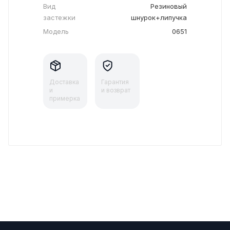
Вид
Резиновый
застежки
шнурок+липучка
Модель
0651
Доставка
Гарантия
и
и возврат
примерка