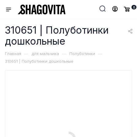
0
310651 | Полуботинки
дошкольные
—
—
—
Главная
для мальчика
Полуботинки
310651 | Полуботинки дошкольные