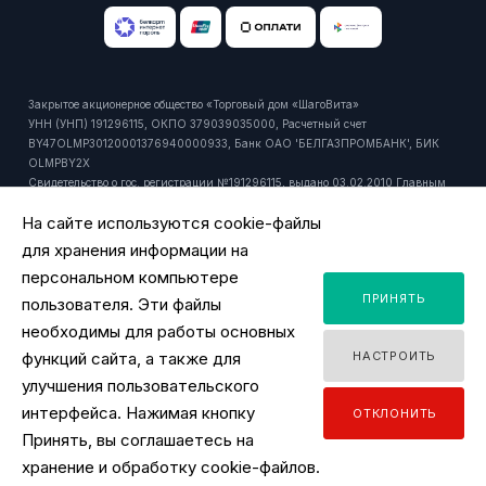
Закрытое акционерное общество «Торговый дом «ШагоВита»
УНН (УНП) 191296115, ОКПО 379039035000, Расчетный счет
BY47OLMP30120001376940000933, Банк ОАО 'БЕЛГАЗПРОМБАНК', БИК
OLMPBY2X
Свидетельство о гос. регистрации №191296115, выдано 03.02.2010 Главным
управлением юстиции Мингорисполкома.
На сайте используются cookie-файлы
Регистрационный номер в торговом реестре: 429916 от 24.10.2018г.
Юридический и почтовый адрес: 220092, РБ, г. Минск, ул. Притыцкого, 27А,
для хранения информации на
пом. 1106.
персональном компьютере
Время работы офиса - ПН-ПТ 9:00 - 18:00.
ПРИНЯТЬ
Время работы интернет-магазина - ПН-ПТ 09:00 - 18:00
пользователя. Эти файлы
Уполномоченный продавцом на рассмотрение обращений покупателей:
необходимы для работы основных
заместитель директора по розничной торговле, тел. +375 44 518 45 53, email:
функций сайта, а также для
НАСТРОИТЬ
y.ignatovich@tdsv.by
Номер телефона работников местных исполнительных и распорядительных
улучшения пользовательского
органов по месту государственной регистрации ЗАО "ТД "ШагоВита",
интерфейса. Нажимая кнопку
ОТКЛОНИТЬ
уполномоченных рассматривать обращения покупателей: Минский городской
Принять, вы соглашаетесь на
исполнительный комитет, главное управление торговли и услуг: +375 17
2180175
хранение и обработку cookie-файлов.