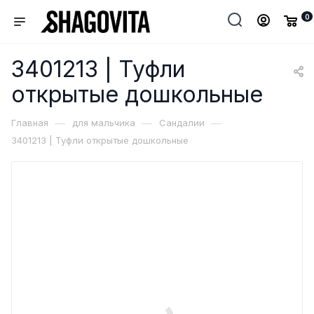
0
3401213 | Туфли
открытые дошкольные
—
—
—
Главная
для мальчика
Сандалии
3401213 | Туфли открытые дошкольные