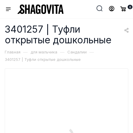
0
3401257 | Туфли
открытые дошкольные
—
—
—
Главная
для мальчика
Сандалии
3401257 | Туфли открытые дошкольные