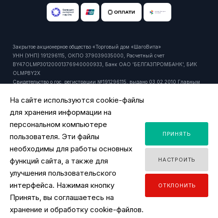
Закрытое акционерное общество «Торговый дом «ШагоВита»
УНН (УНП) 191296115, ОКПО 379039035000, Расчетный счет
BY47OLMP30120001376940000933, Банк ОАО 'БЕЛГАЗПРОМБАНК', БИК
OLMPBY2X
Свидетельство о гос. регистрации №191296115, выдано 03.02.2010 Главным
управлением юстиции Мингорисполкома.
На сайте используются cookie-файлы
Регистрационный номер в торговом реестре: 429916 от 24.10.2018г.
Юридический и почтовый адрес: 220092, РБ, г. Минск, ул. Притыцкого, 27А,
для хранения информации на
пом. 1106.
персональном компьютере
Время работы офиса - ПН-ПТ 9:00 - 18:00.
ПРИНЯТЬ
Время работы интернет-магазина - ПН-ПТ 09:00 - 18:00
пользователя. Эти файлы
Уполномоченный продавцом на рассмотрение обращений покупателей:
необходимы для работы основных
заместитель директора по розничной торговле, тел. +375 44 518 45 53, email:
функций сайта, а также для
НАСТРОИТЬ
y.ignatovich@tdsv.by
Номер телефона работников местных исполнительных и распорядительных
улучшения пользовательского
органов по месту государственной регистрации ЗАО "ТД "ШагоВита",
интерфейса. Нажимая кнопку
ОТКЛОНИТЬ
уполномоченных рассматривать обращения покупателей: Минский городской
Принять, вы соглашаетесь на
исполнительный комитет, главное управление торговли и услуг: +375 17
2180175
хранение и обработку cookie-файлов.