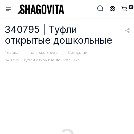
0
340795 | Туфли
открытые дошкольные
—
—
—
Главная
для мальчика
Сандалии
340795 | Туфли открытые дошкольные