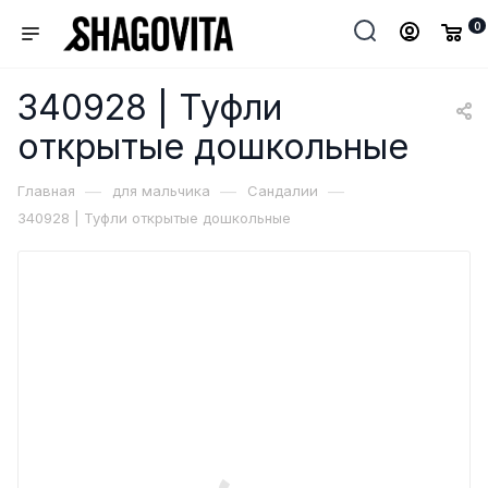
0
340928 | Туфли
открытые дошкольные
—
—
—
Главная
для мальчика
Сандалии
340928 | Туфли открытые дошкольные