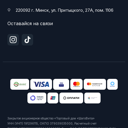
220092 г. Минск, ул. Притыцкого, 27А, пом. 1106
Оставайся на связи
Закрытое акционерное общество «Торговый дом «ШагоВита»
УНН (УНП) 191296115, ОКПО 379039035000, Расчетный счет