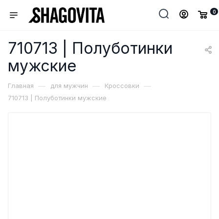
0
710713 | Полуботинки
мужские
—
—
—
Главная
для мужчин
Кроссовки
710713 | Полуботинки мужские