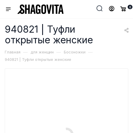
0
940821 | Туфли
открытые женские
—
—
—
Главная
для женщин
Босоножки
940821 | Туфли открытые женские