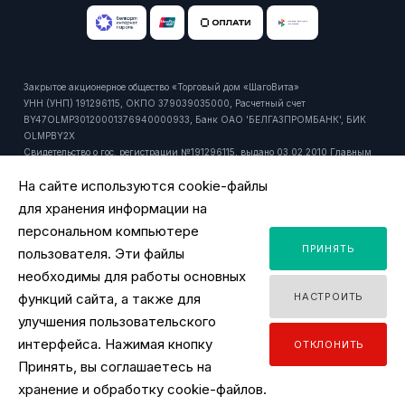
Закрытое акционерное общество «Торговый дом «ШагоВита»
УНН (УНП) 191296115, ОКПО 379039035000, Расчетный счет
BY47OLMP30120001376940000933, Банк ОАО 'БЕЛГАЗПРОМБАНК', БИК
OLMPBY2X
Свидетельство о гос. регистрации №191296115, выдано 03.02.2010 Главным
управлением юстиции Мингорисполкома.
На сайте используются cookie-файлы
Регистрационный номер в торговом реестре: 429916 от 24.10.2018г.
Юридический и почтовый адрес: 220092, РБ, г. Минск, ул. Притыцкого, 27А,
для хранения информации на
пом. 1106.
персональном компьютере
Время работы офиса - ПН-ПТ 9:00 - 18:00.
ПРИНЯТЬ
Время работы интернет-магазина - ПН-ПТ 09:00 - 18:00
пользователя. Эти файлы
Уполномоченный продавцом на рассмотрение обращений покупателей:
необходимы для работы основных
заместитель директора по розничной торговле, тел. +375 44 518 45 53, email:
функций сайта, а также для
НАСТРОИТЬ
y.ignatovich@tdsv.by
Номер телефона работников местных исполнительных и распорядительных
улучшения пользовательского
органов по месту государственной регистрации ЗАО "ТД "ШагоВита",
интерфейса. Нажимая кнопку
ОТКЛОНИТЬ
уполномоченных рассматривать обращения покупателей: Минский городской
Принять, вы соглашаетесь на
исполнительный комитет, главное управление торговли и услуг: +375 17
2180175
хранение и обработку cookie-файлов.