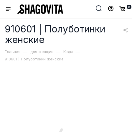
0
910601 | Полуботинки
женские
—
—
—
Главная
для женщин
Кеды
910601 | Полуботинки женские