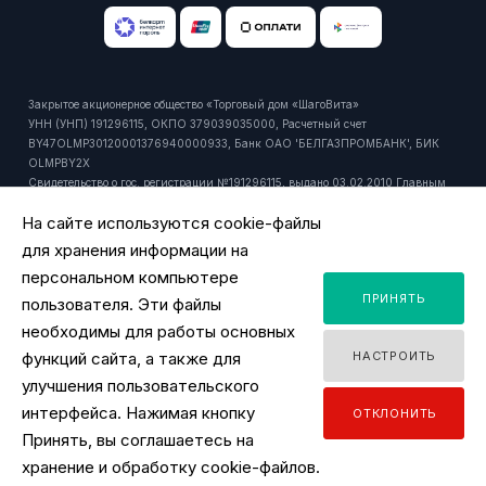
Закрытое акционерное общество «Торговый дом «ШагоВита»
УНН (УНП) 191296115, ОКПО 379039035000, Расчетный счет
BY47OLMP30120001376940000933, Банк ОАО 'БЕЛГАЗПРОМБАНК', БИК
OLMPBY2X
Свидетельство о гос. регистрации №191296115, выдано 03.02.2010 Главным
управлением юстиции Мингорисполкома.
На сайте используются cookie-файлы
Регистрационный номер в торговом реестре: 429916 от 24.10.2018г.
Юридический и почтовый адрес: 220092, РБ, г. Минск, ул. Притыцкого, 27А,
для хранения информации на
пом. 1106.
персональном компьютере
Время работы офиса - ПН-ПТ 9:00 - 18:00.
ПРИНЯТЬ
Время работы интернет-магазина - ПН-ПТ 09:00 - 18:00
пользователя. Эти файлы
Уполномоченный продавцом на рассмотрение обращений покупателей:
необходимы для работы основных
заместитель директора по розничной торговле, тел. +375 44 518 45 53, email:
функций сайта, а также для
НАСТРОИТЬ
y.ignatovich@tdsv.by
Номер телефона работников местных исполнительных и распорядительных
улучшения пользовательского
органов по месту государственной регистрации ЗАО "ТД "ШагоВита",
интерфейса. Нажимая кнопку
ОТКЛОНИТЬ
уполномоченных рассматривать обращения покупателей: Минский городской
Принять, вы соглашаетесь на
исполнительный комитет, главное управление торговли и услуг: +375 17
2180175
хранение и обработку cookie-файлов.