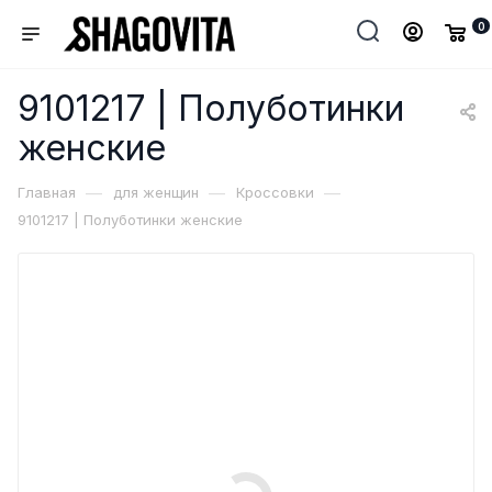
0
9101217 | Полуботинки
женские
—
—
—
Главная
для женщин
Кроссовки
9101217 | Полуботинки женские