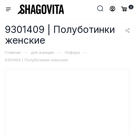
0
9301409 | Полуботинки
женские
—
—
—
Главная
для женщин
Лоферы
9301409 | Полуботинки женские