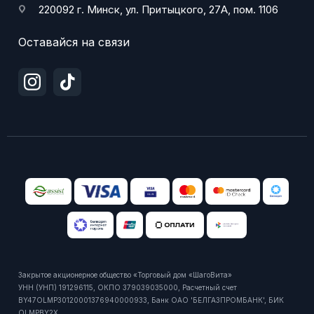
220092 г. Минск, ул. Притыцкого, 27А, пом. 1106
Оставайся на связи
Закрытое акционерное общество «Торговый дом «ШагоВита»
УНН (УНП) 191296115, ОКПО 379039035000, Расчетный счет
BY47OLMP30120001376940000933, Банк ОАО 'БЕЛГАЗПРОМБАНК', БИК
OLMPBY2X