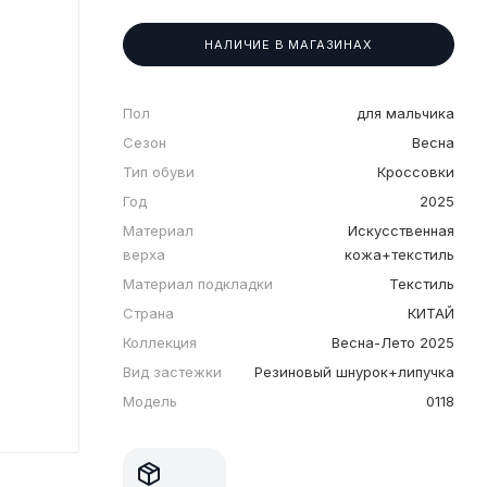
НАЛИЧИЕ В МАГАЗИНАХ
Пол
для мальчика
Сезон
Весна
Тип обуви
Кроссовки
Год
2025
Материал
Искусственная
верха
кожа+текстиль
Материал подкладки
Текстиль
Страна
КИТАЙ
Коллекция
Весна-Лето 2025
Вид застежки
Резиновый шнурок+липучка
Модель
0118